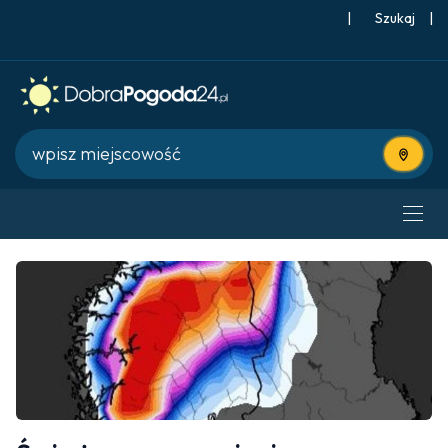
|
Szukaj
|
Użyj bie