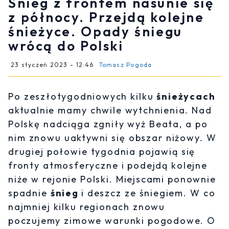
Śnieg z frontem nasunie się
z północy. Przejdą kolejne
śnieżyce. Opady śniegu
wrócą do Polski
23 styczeń 2023 - 12:46
Tomasz Pogoda
Po zeszłotygodniowych kilku
śnieżycach
aktualnie mamy chwile wytchnienia. Nad
Polskę nadciąga zgniły wyż Beata, a po
nim znowu uaktywni się obszar niżowy. W
drugiej połowie tygodnia pojawią się
fronty atmosferyczne i podejdą kolejne
niże w rejonie Polski. Miejscami ponownie
spadnie
śnieg
i deszcz ze śniegiem. W co
najmniej kilku regionach znowu
poczujemy zimowe warunki pogodowe. O