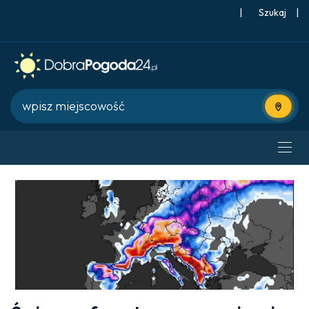
|
Szukaj
|
Użyj bie