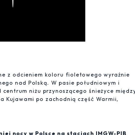
ne z odcieniem koloru fioletowego wyraźnie
nego nad Polską. W pasie południowym i
d centrum niżu przynoszącego śnieżyce międz
 a Kujawami po zachodnią część Warmii,
.
niej nocy w Polsce na stacjach IMGW-PIB