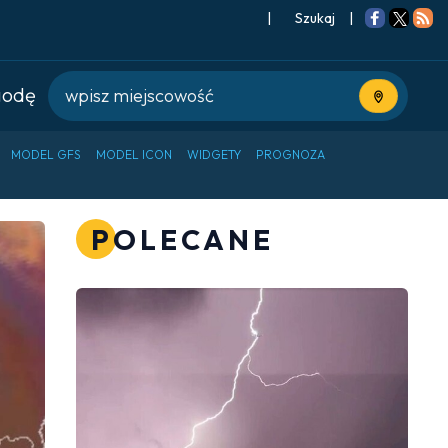
|
Szukaj
|
godę
Użyj bieżące
MODEL GFS
MODEL ICON
WIDGETY
PROGNOZA
POLECANE