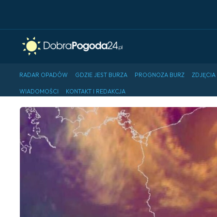
RADAR OPADÓW
GDZIE JEST BURZA
PROGNOZA BURZ
ZDJĘCIA
WIADOMOŚCI
KONTAKT I REDAKCJA