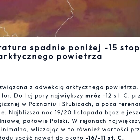
atura spadnie poniżej -15 stop
 arktycznego powietrza
związana z adwekcją arktycznego powietrza.
tur. Do tej pory największy
mróz
-12 st. C. pr
icznej w Poznaniu i Słubicach, a poza terena
. Najbliższa noc 19/20 listopada będzie jesz
dniowej połowie Polski. W rejonach największ
inimalna, wliczając w to również wartości pr
hłodu spaść nawet do około
-16/-11 st. C.