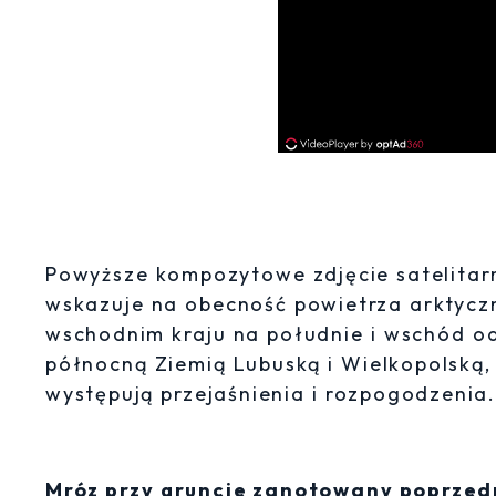
Powyższe kompozytowe zdjęcie satelitar
wskazuje na obecność powietrza arktycz
wschodnim kraju na południe i wschód o
północną Ziemią Lubuską i Wielkopolską,
występują przejaśnienia i rozpogodzenia
Mróz przy gruncie zanotowany poprzed