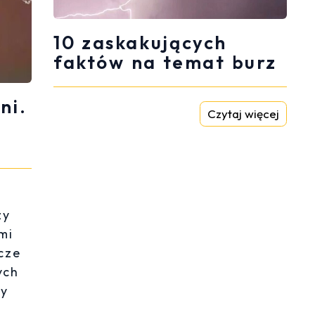
10 zaskakujących
faktów na temat burz
ni.
Czytaj więcej
zy
mi
cze
ych
zy