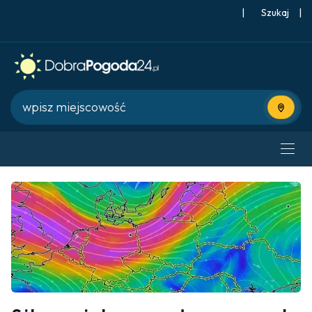
|
Szukaj
|
Użyj bie