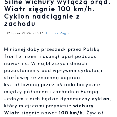
Silne wichury wyłączą prąd.
Wiatr sięgnie 100 km/h.
Cyklon nadciągnie z
zachodu
02 lipiec 2026 - 13:17
Tomasz Pogoda
Minionej doby przeszedł przez Polskę
front z niżem i usunął upał podczas
nawałnic. W najbliższych dniach
pozostaniemy pod wpływem cyrkulacji
strefowej ze zmienną pogodą
kształtowaną przez ośrodki baryczne
między północną i zachodnią Europą.
Jednym z nich będzie dynamiczny
cyklon
,
który miejscami przyniesie
wichury
.
Wiatr
sięgnie nawet
100 km/h
. Żywioł