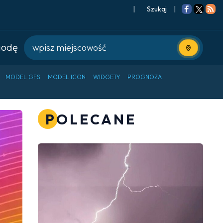
|
Szukaj
|
godę
Użyj bieżące
MODEL GFS
MODEL ICON
WIDGETY
PROGNOZA
POLECANE