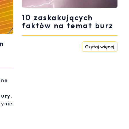
10 zaskakujących
faktów na temat burz
n
Czytaj więcej
zne
hury
.
łynie