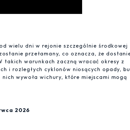
d wielu dni w rejonie szczególnie środkowej 
 zostanie przełamany, co oznacza, że dostan
 W takich warunkach zaczną wracać okresy z
ich i rozległych cyklonów niosących opady, b
 z nich wywoła wichury, które miejscami mogą
erwca 2026