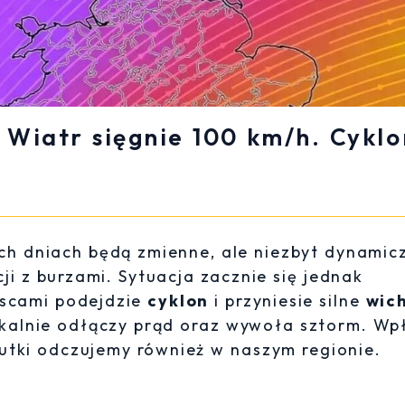
 Wiatr sięgnie 100 km/h. Cyklo
ch dniach będą zmienne, ale niezbyt dynamic
i z burzami. Sytuacja zacznie się jednak
jscami podejdzie
cyklon
i przyniesie silne
wic
okalnie odłączy prąd oraz wywoła sztorm. Wp
kutki odczujemy również w naszym regionie.