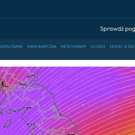
Sprawdź po
 SATELITARNE
MAPA BARYCZNA
METEOGRAMY
SŁOŃCE
MODEL 16 DNI