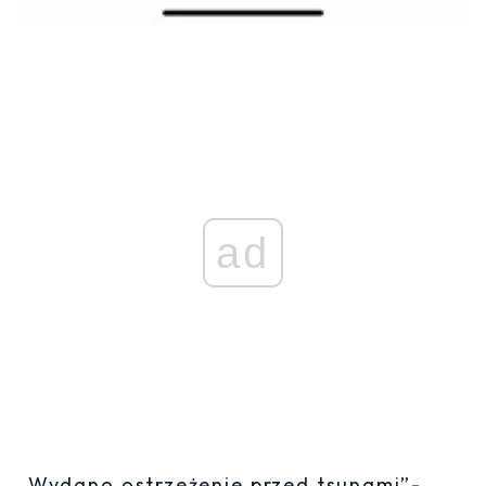
ad
„Wydano ostrzeżenie przed tsunami”-