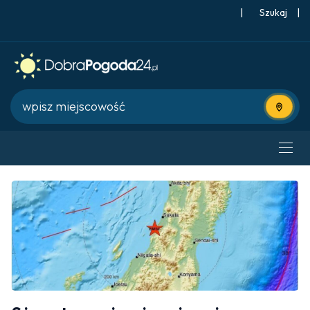
|
Szukaj
|
Użyj bie