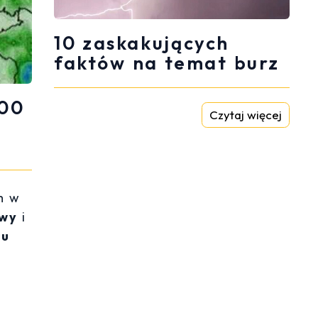
10 zaskakujących
faktów na temat burz
100
Czytaj więcej
m w
ewy
i
iu