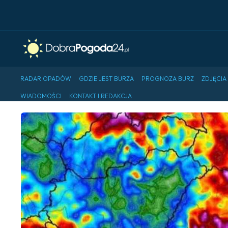
RADAR OPADÓW
GDZIE JEST BURZA
PROGNOZA BURZ
ZDJĘCIA
WIADOMOŚCI
KONTAKT I REDAKCJA