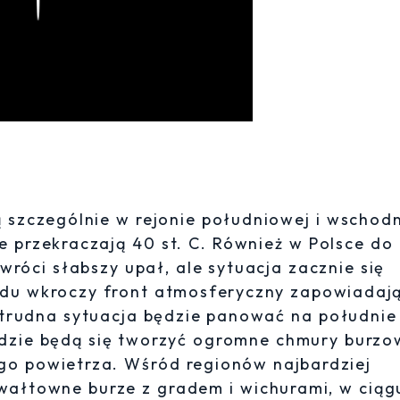
 szczególnie w rejonie południowej i wschodn
e przekraczają 40 st. C. Również w Polsce do
róci słabszy upał, ale sytuacja zacznie się
hodu wkroczy front atmosferyczny zapowiadaj
trudna sytuacja będzie panować na południe 
dzie będą się tworzyć ogromne chmury burzo
ego powietrza. Wśród regionów najbardziej
wałtowne burze z gradem i wichurami, w ciąg