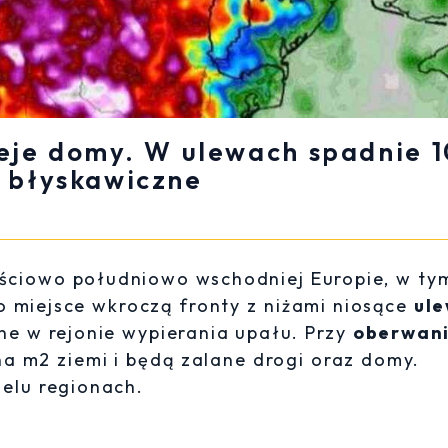
eje domy. W ulewach spadnie 
 błyskawiczne
ściowo południowo wschodniej Europie, w ty
o miejsce wkroczą fronty z niżami niosące
ul
e w rejonie wypierania upału. Przy
oberwan
na m2 ziemi i będą zalane drogi oraz domy.
ielu regionach.