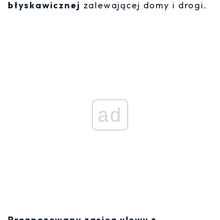
błyskawicznej
zalewającej domy i drogi.
ad
Prognozowany zasięg ulewy z