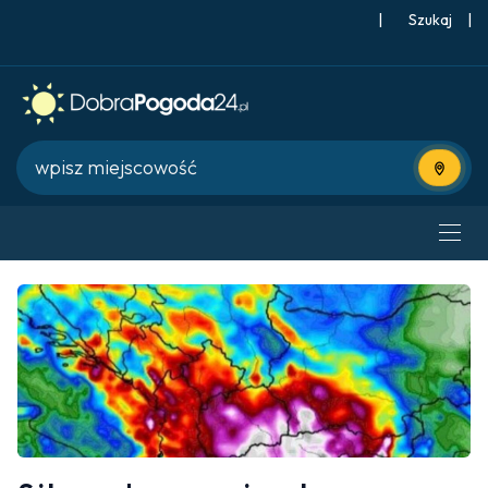
|
Szukaj
|
Użyj bie