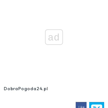
ad
DobraPogoda24.pl
Like