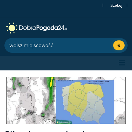
|
Szukaj
|
Użyj bie