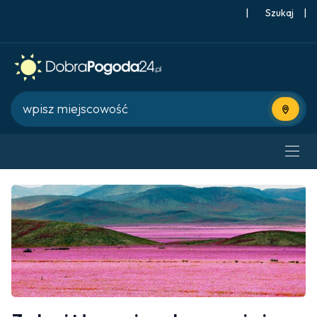
|
Szukaj
|
Użyj bie