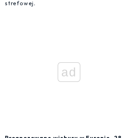
strefowej.
ad
Prognozowane wichury w Europie, 28