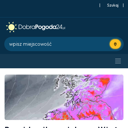
|
Szukaj
|
Użyj bie