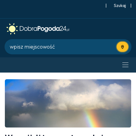
|
Szukaj
|
Użyj bie