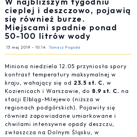
W najbliższym tygodniu
cieplej i deszczowo, pojawią
się również burze.
Miejscami spadnie ponad
50-100 litrów wody
13 maj 2019 - 10:14
Tomasz Pogoda
Miniona niedziela 12.05 przyniosła spory
kontrast temperatury maksymalnej w
kraju, wahający się od
23.5 st. C.
w
Kozienicach i Warszawie, do
8.9 st. C.
na
stacji Elbląg-Milejewo (niższa w
regionach podgórskich). Pojawiły się
również zapowiadane umiarkowane i
chwilami intensywne opady deszczu,
zwłaszcza na Dolnym Śląsku, w