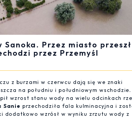
 Sanoka. Przez miasto przesz
zechodzi przez Przemyśl
czu z burzami w czerwcu dają się we znaki
aszcza na południu i południowym wschodzie
ił wzrost stanu wody na wielu odcinkach rze
a
Sanie
przechodziła fala kulminacyjna i zost
ki dodatkowo wzrósł w wyniku zrzutu wody z