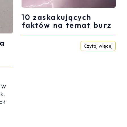
10 zaskakujących
faktów na temat burz
ła
Czytaj więcej
. W
k.
ał