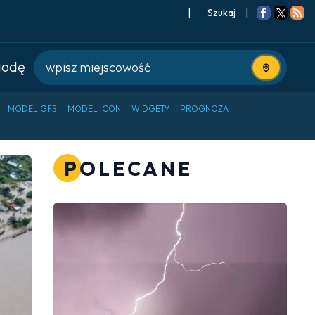
|
Szukaj
|
godę
Użyj bieżące
MODEL GFS
MODEL ICON
WIDGETY
PROGNOZA
POLECANE