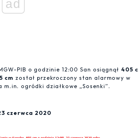
ad
MGW-PIB o godzinie 12:00 San osiągnął
405 
5 cm
został przekroczony stan alarmowy w
a m.in. ogródki działkowe „Sosenki”.
 23 czerwca 2020