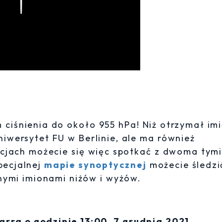
Play
 ciśnienia do około 955 hPa! Niż otrzymał im
iwersytet FU w Berlinie, ale ma również
jach możecie się więc spotkać z dwoma tymi
pecjalnej
mapie synoptycznej
możecie śledzi
nymi imionami niżów i wyżów.
rra o godzinie 13:00, 7 grudnia 2021