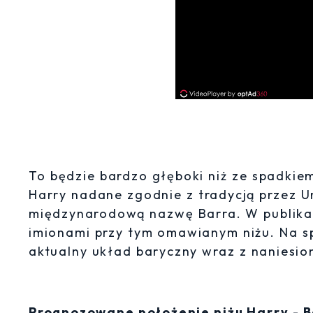
To będzie bardzo głęboki niż ze spadkiem
Harry nadane zgodnie z tradycją przez Un
międzynarodową nazwę Barra. W publikac
imionami przy tym omawianym niżu. Na s
aktualny układ baryczny wraz z naniesio
Prognozowane położenie niżu Harry - Ba