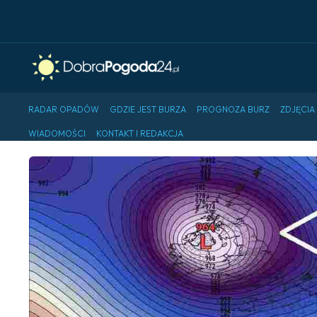
RADAR OPADÓW
GDZIE JEST BURZA
PROGNOZA BURZ
ZDJĘCIA
WIADOMOŚCI
KONTAKT I REDAKCJA