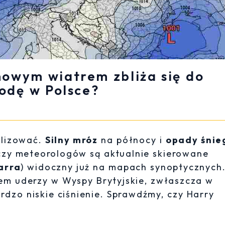
nowym wiatrem zbliża się do
odę w Polsce?
ilizować.
Silny mróz
na północy i
opady śnie
czy meteorologów są aktualnie skierowane
arra
) widoczny już na mapach synoptycznych
em uderzy w Wyspy Brytyjskie, zwłaszcza w
bardzo niskie ciśnienie. Sprawdźmy, czy Harry