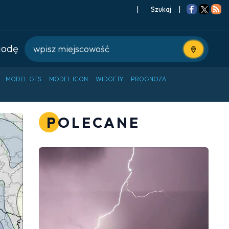
|
Szukaj
|
godę
Użyj bieżące
MODEL GFS
MODEL ICON
WIDGETY
PROGNOZA
POLECANE