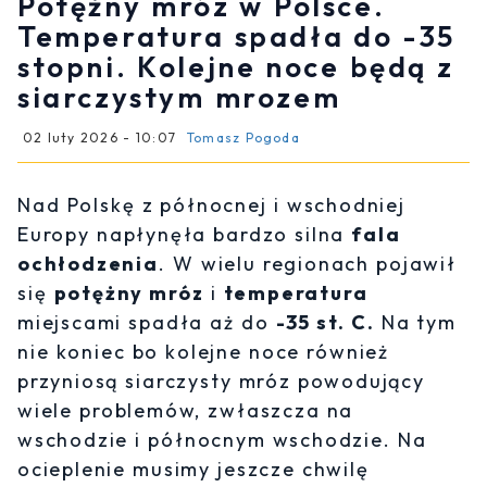
Potężny mróz w Polsce.
Temperatura spadła do -35
stopni. Kolejne noce będą z
siarczystym mrozem
02 luty 2026 - 10:07
Tomasz Pogoda
Nad Polskę z północnej i wschodniej
Europy napłynęła bardzo silna
fala
ochłodzenia
. W wielu regionach pojawił
się
potężny mróz
i
temperatura
miejscami spadła aż do
-35 st. C.
Na tym
nie koniec bo kolejne noce również
przyniosą siarczysty mróz powodujący
wiele problemów, zwłaszcza na
wschodzie i północnym wschodzie. Na
ocieplenie musimy jeszcze chwilę