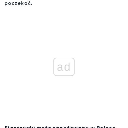
poczekać.
ad
Siarczysty mróz zanotowany w Polsce