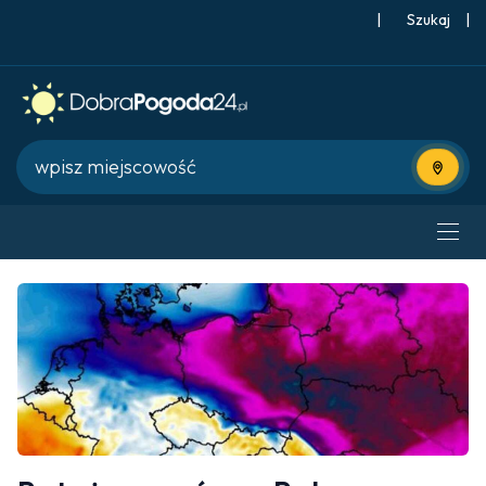
|
Szukaj
|
Użyj bie