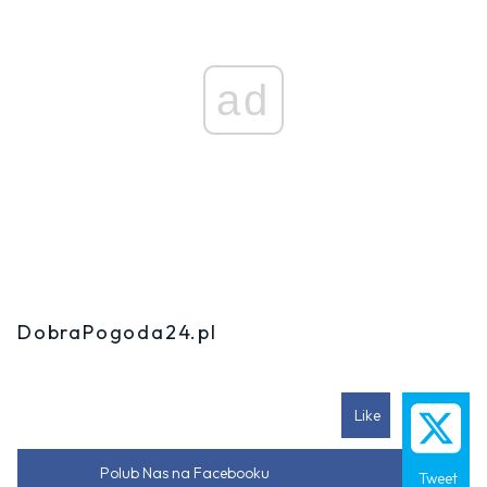
ad
DobraPogoda24.pl
Like
Polub Nas na Facebooku
Tweet