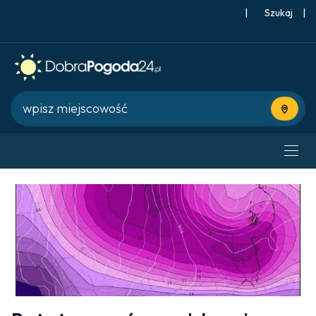
|
Szukaj
|
Użyj bie