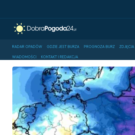
RADAR OPADÓW
GDZIE JEST BURZA
PROGNOZA BURZ
ZDJĘCIA
WIADOMOŚCI
KONTAKT I REDAKCJA