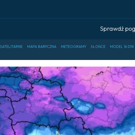
Sprawdź po
 SATELITARNE
MAPA BARYCZNA
METEOGRAMY
SŁOŃCE
MODEL 16 DNI