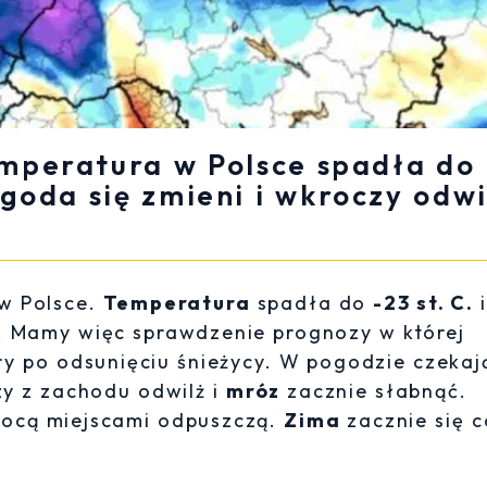
emperatura w Polsce spadła do
goda się zmieni i wkroczy odwi
w Polsce.
Temperatura
spadła do
-23 st. C.
i
ch. Mamy więc sprawdzenie prognozy w której
y po odsunięciu śnieżycy. W pogodzie czekaj
zy z zachodu odwilż i
mróz
zacznie słabnąć.
ocą miejscami odpuszczą.
Zima
zacznie się 