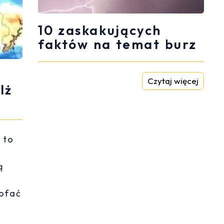
10 zaskakujących
faktów na temat burz
Czytaj więcej
lż
 to
ą
cofać