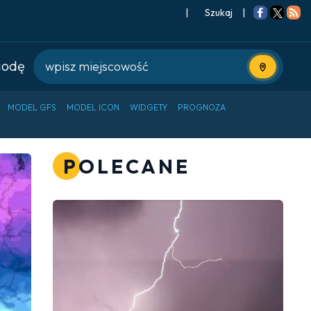
|
Szukaj
|
godę
Użyj bieżące
MODEL GFS
MODEL ICON
WIDGETY
PROGNOZA
POLECANE