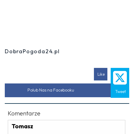
DobraPogoda24.pl
Like
Polub Nas na Facebooku
Tweet
Komentarze
Tomasz