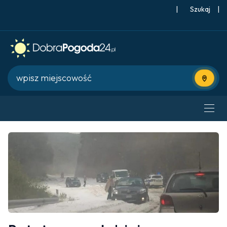
|
Szukaj
|
Użyj bie