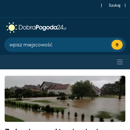
|
Szukaj
|
Użyj bie