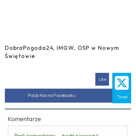
DobraPogoda24, IMGW, OSP w Nowym
Świętowie
Like
Polub Nas na Facebooku
Tweet
Komentarze
Brak komentarzy... bądź pierwszy!