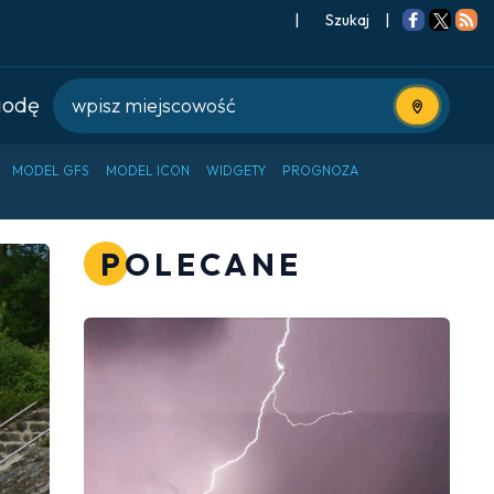
|
Szukaj
|
godę
Użyj bieżące
MODEL GFS
MODEL ICON
WIDGETY
PROGNOZA
POLECANE