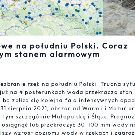
we na południu Polski. Coraz
onym stanem alarmowym
zbranie rzek na południu Polski. Trudna syt
 już na 4 posterunkach woda przekracza stan
 bo zbliża się kolejna fala intensywnych opa
31 sierpnia 2021, obszar od Warmii i Mazur p
w tym szczególnie Małopolskę i Śląsk. Prognoz
 osiągnąć lub przekroczyć 30-100 mm wody n
lszy wzrost poziomu wody w rzekach i zagroż