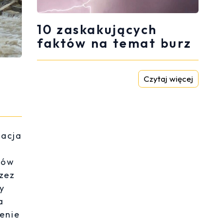
10 zaskakujących
faktów na temat burz
Czytaj więcej
uacja
dów
rzez
y
a
enie