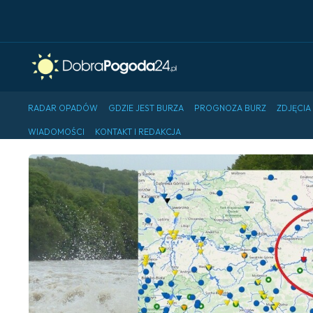
RADAR OPADÓW
GDZIE JEST BURZA
PROGNOZA BURZ
ZDJĘCIA
WIADOMOŚCI
KONTAKT I REDAKCJA