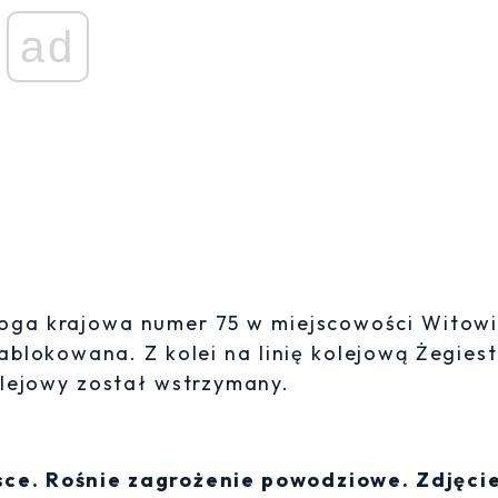
ad
oga krajowa numer 75 w miejscowości Witow
ablokowana. Z kolei na linię kolejową Żegies
lejowy został wstrzymany.
sce. Rośnie zagrożenie powodziowe. Zdjęci