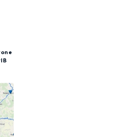
wone
PIB