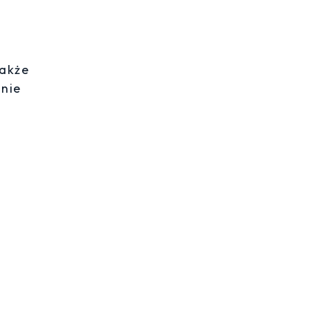
z
także
nie
e