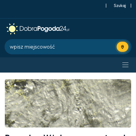
|
Szukaj
|
Użyj bie