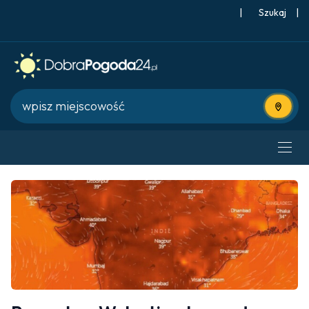
|
Szukaj
|
Użyj bie