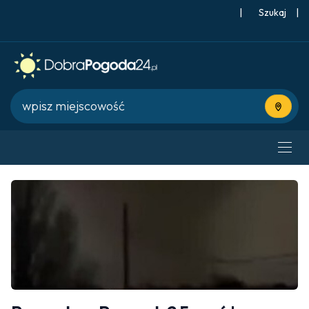
|
Szukaj
|
Użyj bie