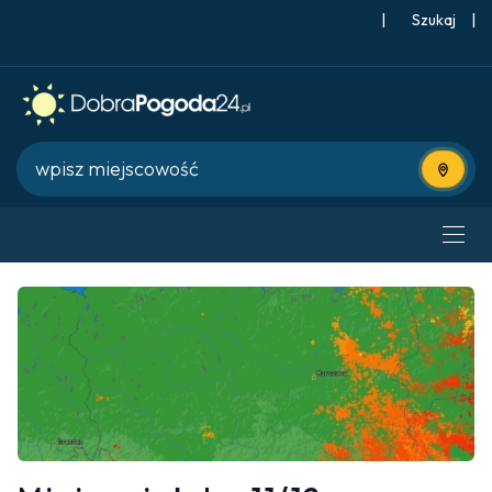
|
Szukaj
|
Użyj bie