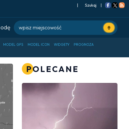
|
Szukaj
|
godę
Użyj bieżące
MODEL GFS
MODEL ICON
WIDGETY
PROGNOZA
POLECANE