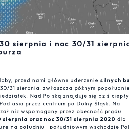
0 sierpnia i noc 30/31 sierpni
 burza
j doby, przed nami główne uderzenie
silnych b
 30/31 sierpnia, zwłaszcza późnym popołudni
iedziałek. Nad Polską znajduje się dziś ciepły
 Podlasia przez centrum po Dolny Śląsk. Na
czał niż wspomagany przez obecność prądu
 sierpnia oraz noc 30/31 sierpnia 2020
dla
turę na południu i południowym wschodzie Pol