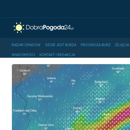
RADAR OPADÓW
GDZIE JEST BURZA
PROGNOZA BURZ
ZDJĘCIA
WIADOMOŚCI
KONTAKT I REDAKCJA