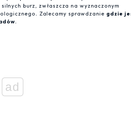
dzo silnych burz, zwłaszcza na wyznaczonym
orologicznego. Zalecamy sprawdzanie
gdzie je
padów
.
ad