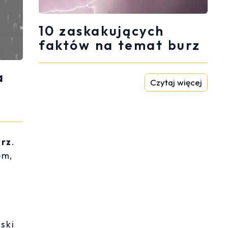
10 zaskakujących
faktów na temat burz
a
Czytaj więcej
urz
.
em,
ski