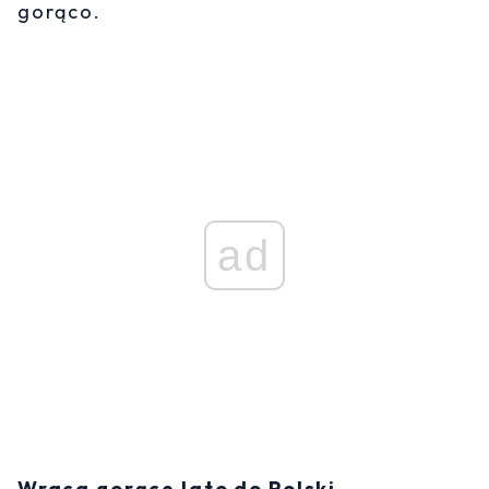
gorąco.
ad
Wraca gorące lato do Polski.