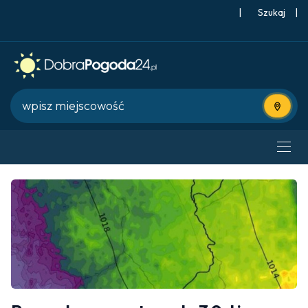
|
Szukaj
|
Użyj bie