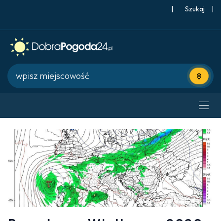
|
Szukaj
|
Użyj bie