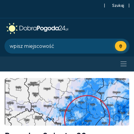
|
Szukaj
|
Użyj bie