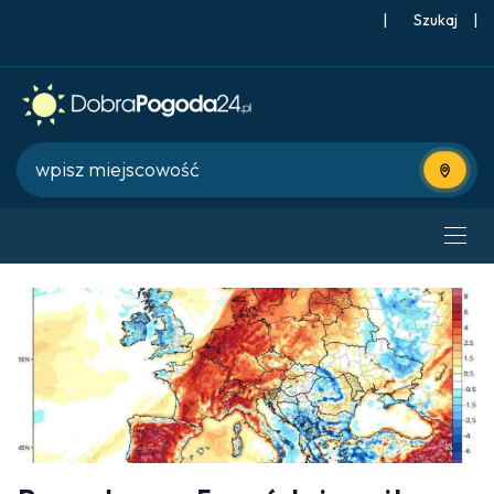
|
Szukaj
|
Użyj bie