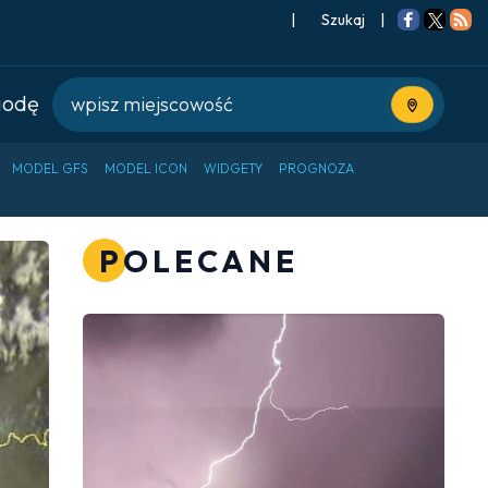
|
Szukaj
|
godę
Użyj bieżące
MODEL GFS
MODEL ICON
WIDGETY
PROGNOZA
POLECANE