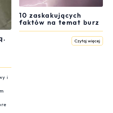
10 zaskakujących
faktów na temat burz
ą.
Czytaj więcej
wy i
ym
óre