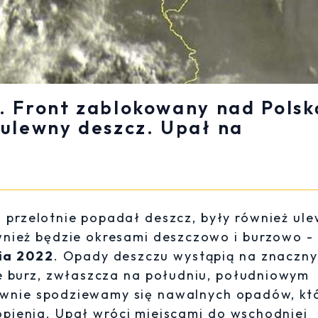
. Front zablokowany nad Polsk
 ulewny deszcz. Upał na
 przelotnie popadał deszcz, były również ule
ównież będzie okresami deszczowo i burzowo -
ia 2022
. Opady deszczu wystąpią na znaczn
e burz, zwłaszcza na południu, południowym
ownie spodziewamy się nawalnych opadów, kt
pienia. Upał wróci miejscami do wschodniej