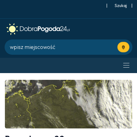
|
Szukaj
|
Użyj bie