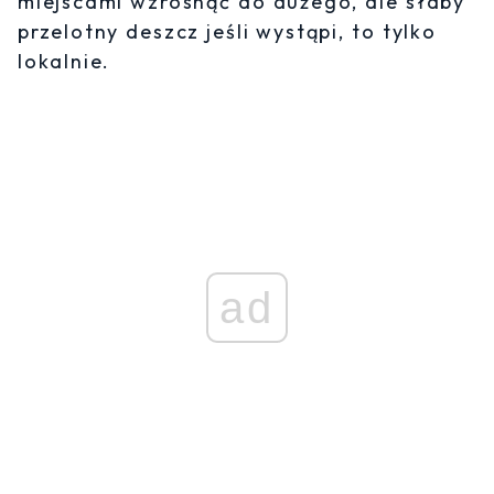
miejscami wzrosnąć do dużego, ale słaby
przelotny deszcz jeśli wystąpi, to tylko
lokalnie.
ad