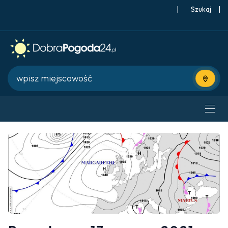
|
Szukaj
|
Użyj bie