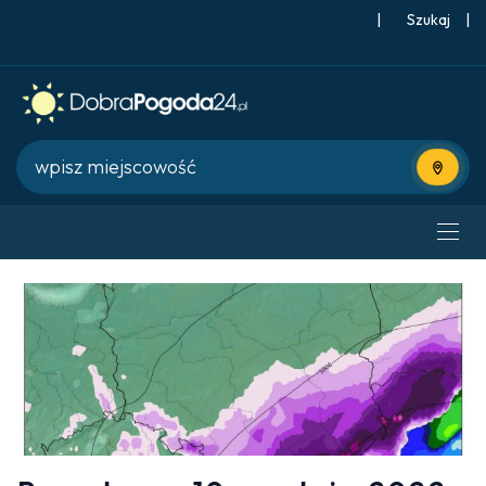
|
Szukaj
|
Użyj bie