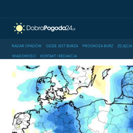
RADAR OPADÓW
GDZIE JEST BURZA
PROGNOZA BURZ
ZDJĘCIA
WIADOMOŚCI
KONTAKT I REDAKCJA