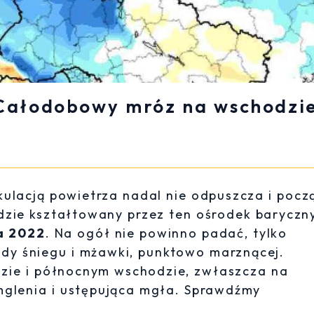
 Całodobowy mróz na wschodzi
kulacją powietrza nadal nie odpuszcza i pocz
dzie kształtowany przez ten ośrodek baryczn
a 2022
. Na ogół nie powinno padać, tylko
dy śniegu i mżawki, punktowo marznącej.
zie i północnym wschodzie, zwłaszcza na
mglenia i ustępująca mgła. Sprawdźmy