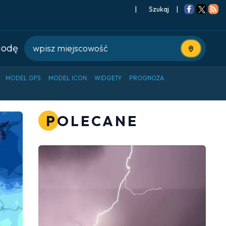
|
Szukaj
|
godę
Użyj bieżące
MODEL GFS
MODEL ICON
WIDGETY
PROGNOZA
POLECANE