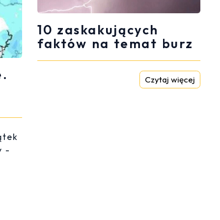
10 zaskakujących
faktów na temat burz
e.
Czytaj więcej
ątek
y -