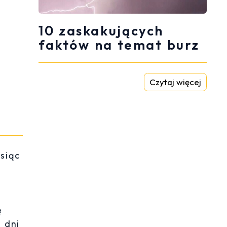
10 zaskakujących
faktów na temat burz
Czytaj więcej
siąc
ę
 dni