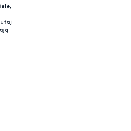
iele,
tutaj
ają