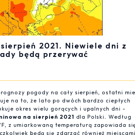
ierpień 2021. Niewiele dni z
pady będą przerywać
ognozy pogody na cały sierpień, ostatni mie
je na to, że lato po dwóch bardzo ciepłych
uje okres wielu gorących i upalnych dni -
inowa na sierpień 2021
dla Polski. Według
F, z umiarkowaną temperaturą zapowiada si
czkolwiek będą się zdarzać również miejscami