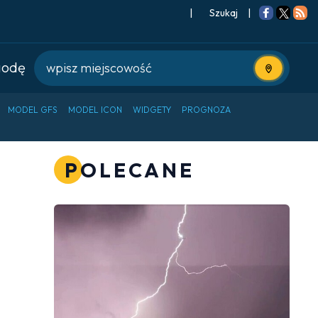
|
Szukaj
|
godę
Użyj bieżące
MODEL GFS
MODEL ICON
WIDGETY
PROGNOZA
POLECANE