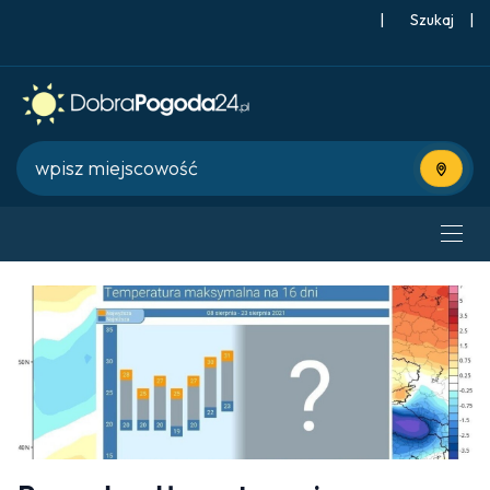
|
Szukaj
|
Użyj bie