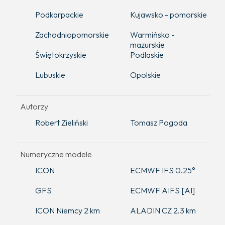
Podkarpackie
Kujawsko - pomorskie
Zachodniopomorskie
Warmińsko -
mazurskie
Świętokrzyskie
Podlaskie
Lubuskie
Opolskie
Autorzy
Robert Zieliński
Tomasz Pogoda
Numeryczne modele
ICON
ECMWF IFS 0.25°
GFS
ECMWF AIFS [AI]
ICON Niemcy 2 km
ALADIN CZ 2.3 km