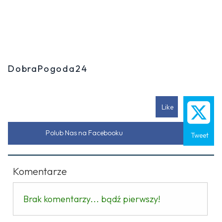
DobraPogoda24
Like
Polub Nas na Facebooku
Tweet
Komentarze
Brak komentarzy... bądź pierwszy!