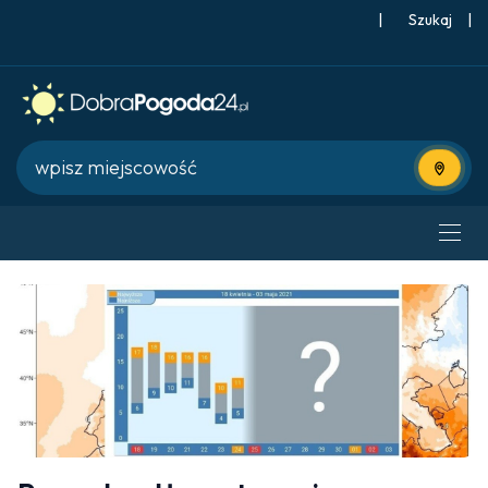
|
Szukaj
|
Użyj bie