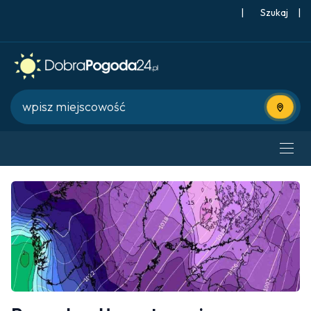
|
Szukaj
|
Użyj bie