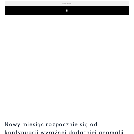
REKLAMA
Play
Nowy miesiąc rozpocznie się od
kontynuacji wyraźnej dodatniej anomalii