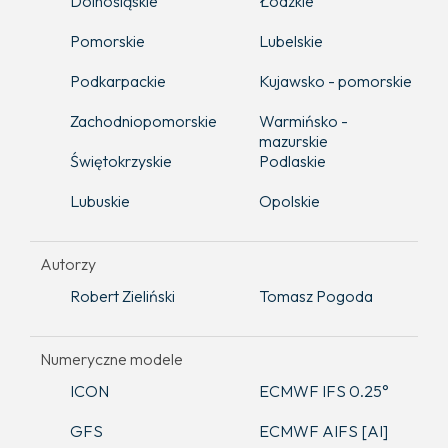
Dolnośląskie
Łódzkie
Pomorskie
Lubelskie
Podkarpackie
Kujawsko - pomorskie
Zachodniopomorskie
Warmińsko -
mazurskie
Świętokrzyskie
Podlaskie
Lubuskie
Opolskie
Autorzy
Robert Zieliński
Tomasz Pogoda
Numeryczne modele
ICON
ECMWF IFS 0.25°
GFS
ECMWF AIFS [AI]