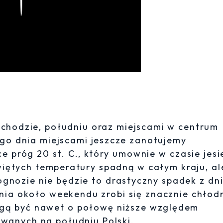
Play
achodzie, południu oraz miejscami w centrum
tego dnia miejscami jeszcze zanotujemy
e próg 20 st. C., który umownie w czasie jesi
iętych temperatury spadną w całym kraju, al
ognozie nie będzie to drastyczny spadek z dn
ia około weekendu zrobi się znacznie chłodn
gą być nawet o połowę niższe względem
wanych na południu Polski.