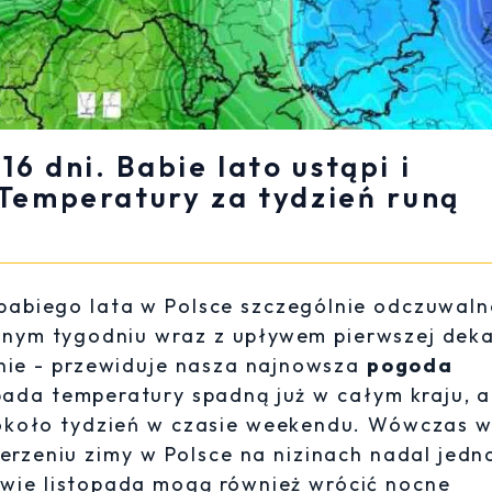
 dni. Babie lato ustąpi i
 Temperatury za tydzień runą
 babiego lata w Polsce szczególnie odczuwal
lejnym tygodniu wraz z upływem pierwszej dek
nie - przewiduje nasza najnowsza
pogoda
opada temperatury spadną już w całym kraju, a
około tydzień w czasie weekendu. Wówczas 
rzeniu zimy w Polsce na nizinach nadal jedn
owie listopada mogą również wrócić nocne