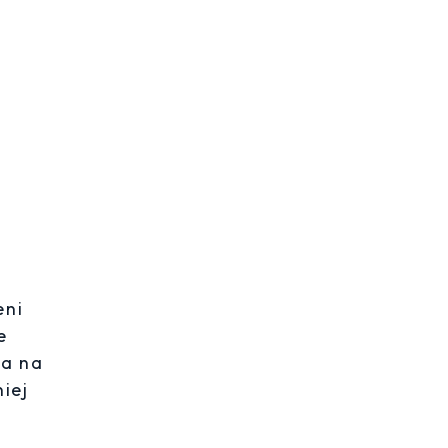
eni
e
ia na
iej