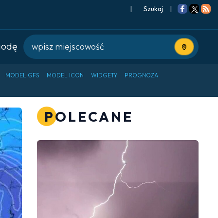
|
Szukaj
|
godę
Użyj bieżące
MODEL GFS
MODEL ICON
WIDGETY
PROGNOZA
POLECANE