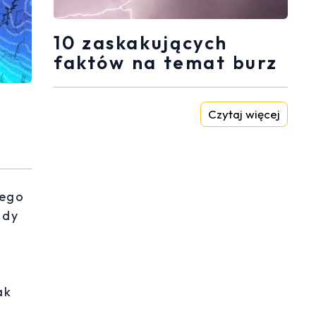
10 zaskakujących
faktów na temat burz
Czytaj więcej
nego
ady
w
ak