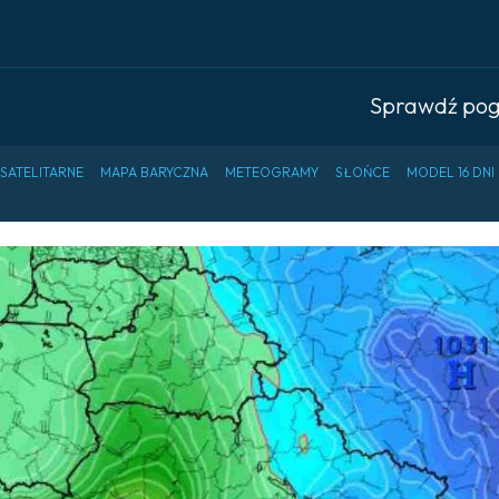
Sprawdź po
 SATELITARNE
MAPA BARYCZNA
METEOGRAMY
SŁOŃCE
MODEL 16 DNI