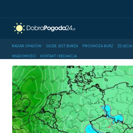
RADAR OPADÓW
GDZIE JEST BURZA
PROGNOZA BURZ
ZDJĘCIA
WIADOMOŚCI
KONTAKT I REDAKCJA