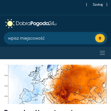
|
Szukaj
|
Użyj bie