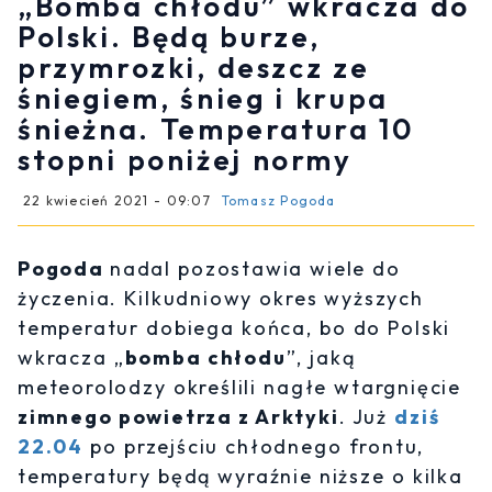
„Bomba chłodu” wkracza do
Polski. Będą burze,
przymrozki, deszcz ze
śniegiem, śnieg i krupa
śnieżna. Temperatura 10
stopni poniżej normy
22 kwiecień 2021 - 09:07
Tomasz Pogoda
Pogoda
nadal pozostawia wiele do
życzenia. Kilkudniowy okres wyższych
temperatur dobiega końca, bo do Polski
wkracza „
bomba chłodu
”, jaką
meteorolodzy określili nagłe wtargnięcie
zimnego powietrza z Arktyki
. Już
dziś
22.04
po przejściu chłodnego frontu,
temperatury będą wyraźnie niższe o kilka