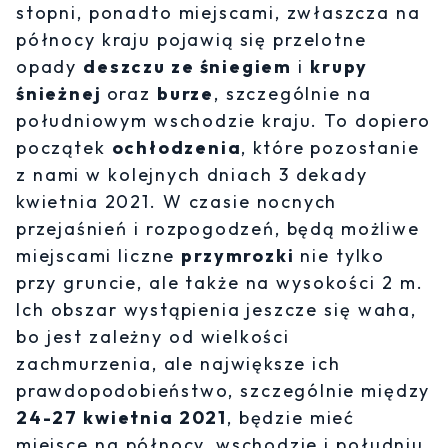
stopni, ponadto miejscami, zwłaszcza na
północy kraju pojawią się przelotne
opady
deszczu ze śniegiem
i
krupy
śnieżnej
oraz
burze
, szczególnie na
południowym wschodzie kraju. To dopiero
początek
ochłodzenia
, które pozostanie
z nami w kolejnych dniach 3 dekady
kwietnia 2021. W czasie nocnych
przejaśnień i rozpogodzeń, będą możliwe
miejscami liczne
przymrozki
nie tylko
przy gruncie, ale także na wysokości 2 m.
Ich obszar wystąpienia jeszcze się waha,
bo jest zależny od wielkości
zachmurzenia, ale największe ich
prawdopodobieństwo, szczególnie między
24-27 kwietnia 2021
, będzie mieć
miejsce na północy, wschodzie i południu