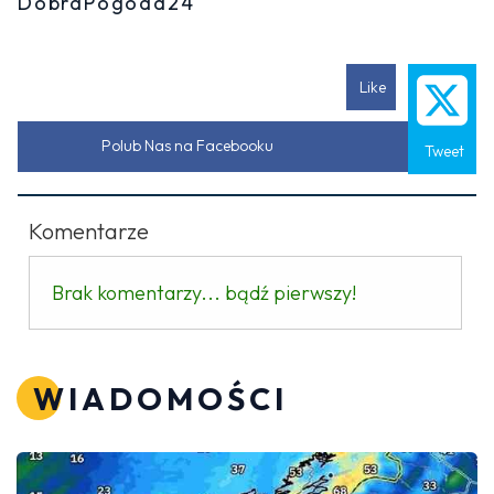
DobraPogoda24
Like
Polub Nas na Facebooku
Tweet
Komentarze
Brak komentarzy... bądź pierwszy!
WIADOMOŚCI