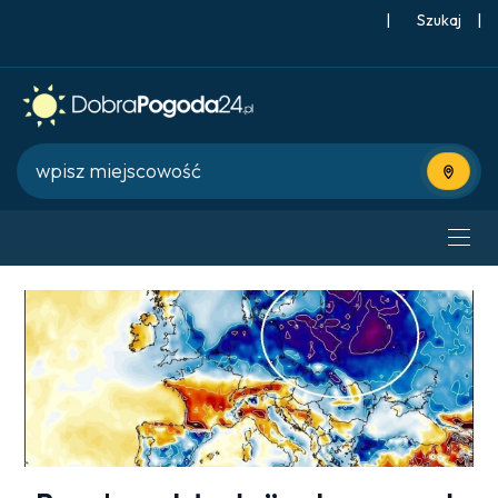
|
Szukaj
|
Użyj bie