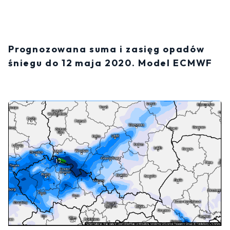
Prognozowana suma i zasięg opadów
śniegu do 12 maja 2020. Model ECMWF