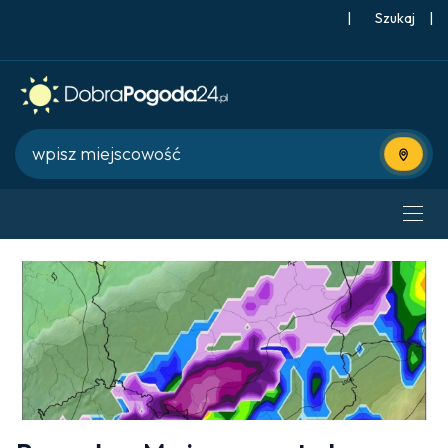
|
Szukaj
|
Użyj bie