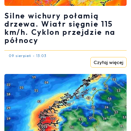
Silne wichury połamią
drzewa. Wiatr sięgnie 115
km/h. Cyklon przejdzie na
północy
09 sierpień - 13:03
Czytaj więcej