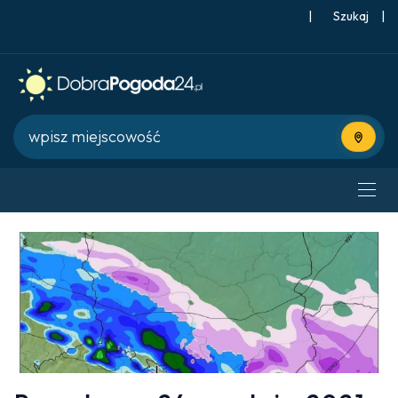
|
Szukaj
|
Użyj bie