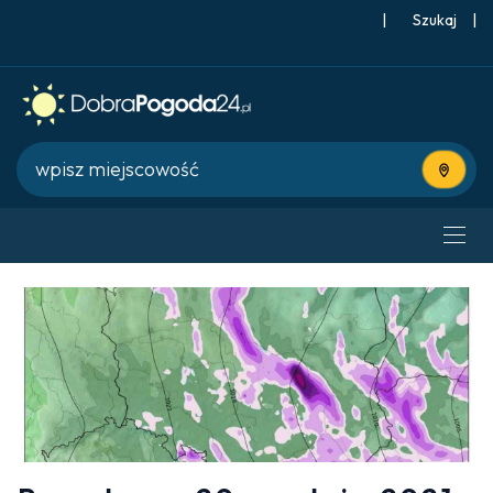
|
Szukaj
|
Użyj bie