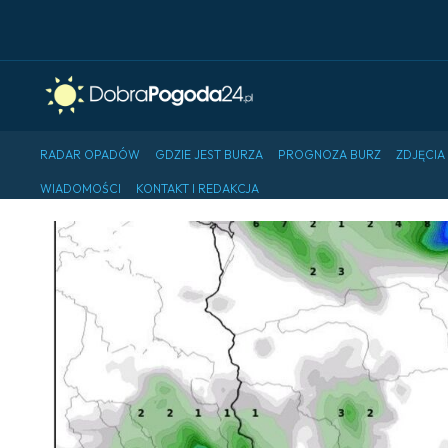
RADAR OPADÓW
GDZIE JEST BURZA
PROGNOZA BURZ
ZDJĘCIA
WIADOMOŚCI
KONTAKT I REDAKCJA