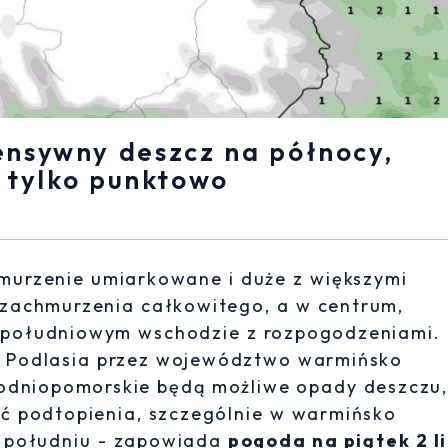
tensywny deszcz na północy,
 tylko punktowo
murzenie umiarkowane i duże z większymi
 zachmurzenia całkowitego, a w centrum,
a południowym wschodzie z rozpogodzeniami.
d Podlasia przez województwo warmińsko
hodniopomorskie będą możliwe opady deszczu
 podtopienia, szczególnie w warmińsko
a południu - zapowiada
pogoda na piątek 2 l