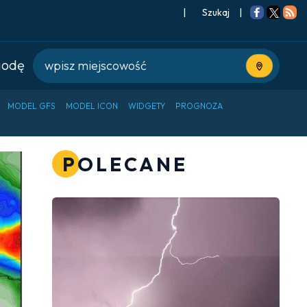
|
Szukaj
|
godę
Użyj bieżące
MODEL GFS
MODEL ICON
WIDGETY
PROGNOZA
POLECANE