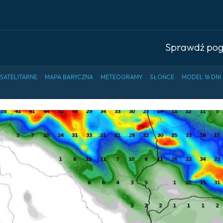
Sprawdź po
 SATELITARNE
MAPA BARYCZNA
METEOGRAMY
SŁOŃCE
MODEL 16 DNI