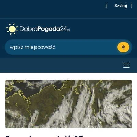
|
Szukaj
|
Użyj bie