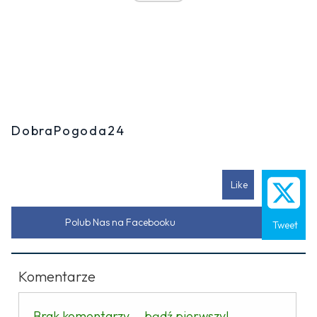
DobraPogoda24
Like
Polub Nas na Facebooku
Tweet
Komentarze
Brak komentarzy... bądź pierwszy!