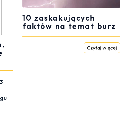
10 zaskakujących
faktów na temat burz
u.
Czytaj więcej
e
13
ągu