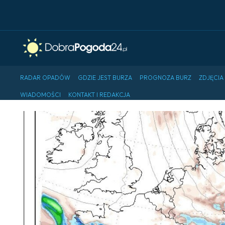
RADAR OPADÓW
GDZIE JEST BURZA
PROGNOZA BURZ
ZDJĘCIA
WIADOMOŚCI
KONTAKT I REDAKCJA