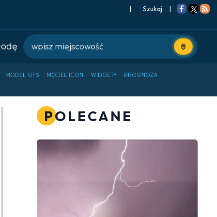
|
Szukaj
|
godę
Użyj bieżące
MODEL GFS
MODEL ICON
WIDGETY
PROGNOZA
POLECANE