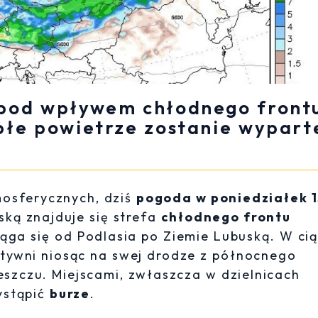
 pod wpływem chłodnego front
epłe powietrze zostanie wypart
mosferycznych, dziś
pogoda w poniedziałek 
ską znajduje się strefa
chłodnego frontu
iąga się od Podlasia po Ziemie Lubuską. W ci
ktywni niosąc na swej drodze z północnego
zczu. Miejscami, zwłaszcza w dzielnicach
ystąpić
burze
.