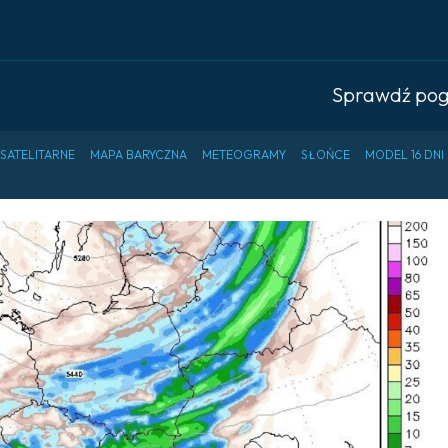
Sprawdź po
 SATELITARNE
MAPA BARYCZNA
METEOGRAMY
SŁOŃCE
MODEL 16 DNI