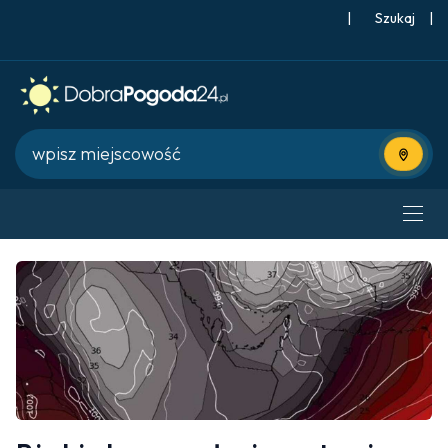
|
Szukaj
|
Użyj bie