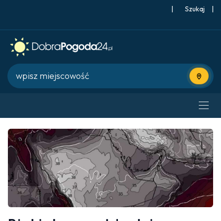
|
Szukaj
|
Użyj bie