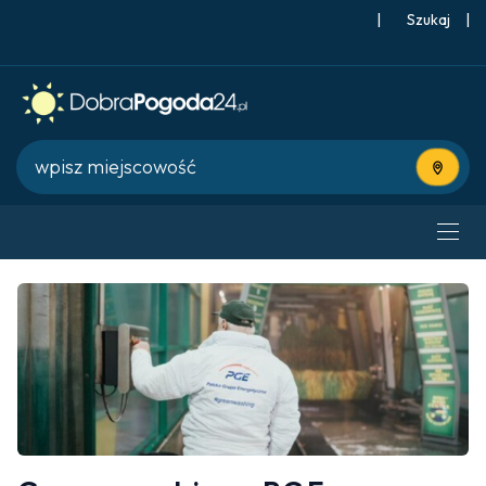
|
Szukaj
|
Użyj bie